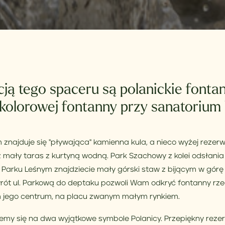
ją tego spaceru są polanickie font
 kolorowej fontanny przy sanatorium
znajduje się "pływająca" kamienna kula, a nieco wyżej rezer
 mały taras z kurtyną wodną. Park Szachowy z kolei odsłania
 Parku Leśnym znajdziecie mały górski staw z bijącym w gó
owrót ul. Parkową do deptaku pozwoli Wam odkryć fontanny rze
 jego centrum, na placu zwanym małym rynkiem.
emy się na dwa wyjątkowe symbole Polanicy. Przepiękny reze