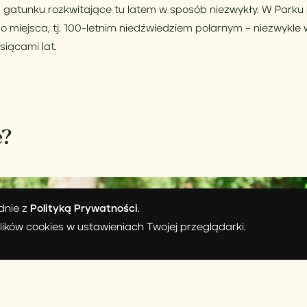
ż gatunku rozkwitające tu latem w sposób niezwykły. W Park
o miejsca, tj. 100-letnim niedźwiedziem polarnym – niezwyk
siącami lat.
e?
odnie z
Polityką Prywatności
.
ików cookies w ustawieniach Twojej przeglądarki.