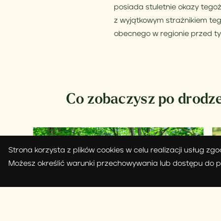
posiada stuletnie okazy tego
z wyjątkowym strażnikiem teg
obecnego w regionie przed ty
Co zobaczysz po drodz
Strona korzysta z plików cookies w celu realizacji usług zg
Możesz określić warunki przechowywania lub dostępu do pl