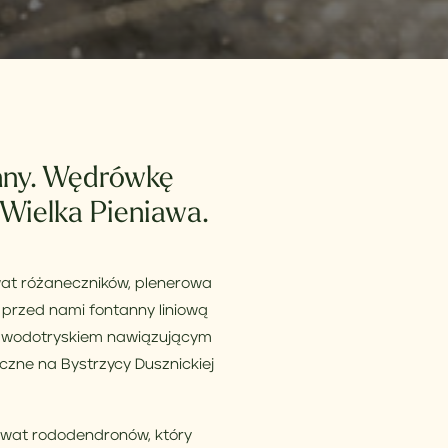
anny. Wędrówkę
 Wielka Pieniawa.
wat różaneczników, plenerowa
 przed nami fontanny liniową
rę wodotryskiem nawiązującym
czne na Bystrzycy Dusznickiej
rwat rododendronów, który